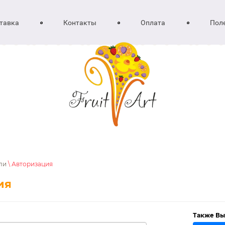
тавка
Контакты
Оплата
Пол
ли
\ Авторизация
ия
Также Вы