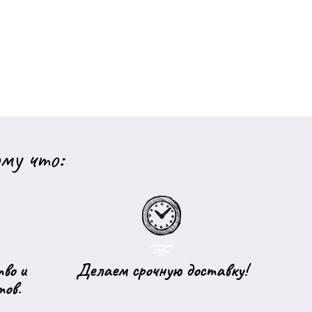
му что:
во и
Делаем срочную доставку!
тов.