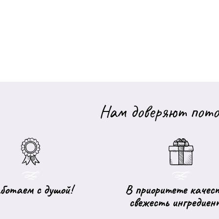
Нам доверяют пото
ботаем с душой!
В приоритете качест
свежесть ингредиен