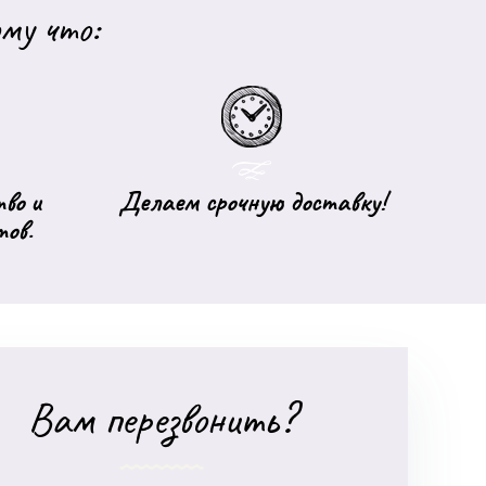
му что:
во и
Делаем срочную доставку!
тов.
Вам перезвонить?