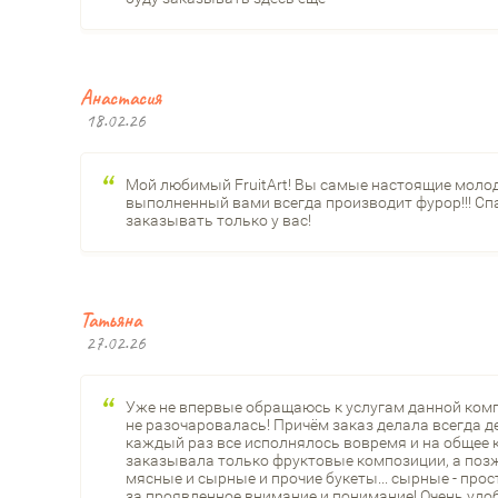
Анастасия
18.02.26
Мой любимый FruitArt! Вы самые настоящие молод
выполненный вами всегда производит фурор!!! Спа
заказывать только у вас!
Татьяна
27.02.26
Уже не впервые обращаюсь к услугам данной компан
не разочаровалась! Причём заказ делала всегда де
каждый раз все исполнялось вовремя и на общее 
заказывала только фруктовые композиции, а позж
мясные и сырные и прочие букеты... сырные - прос
за проявленное внимание и понимание! Очень удоб