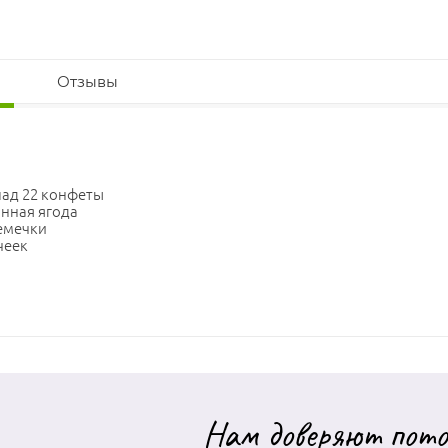
Отзывы
ад 22 конфеты
нная ягода
емечки
чеек
Нам доверяют пото