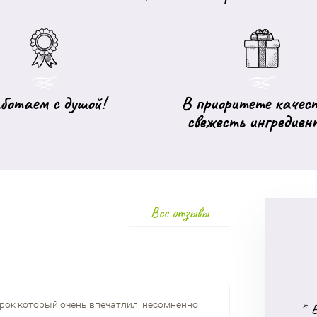
ботаем с душой!
В приоритете качест
свежесть ингредиен
Все отзывы
арок который очень впечатлил, несомненно